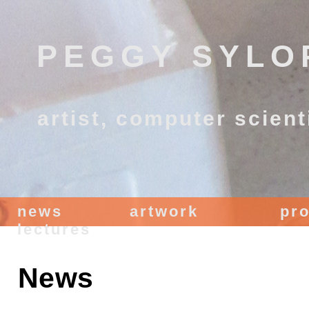
PEGGY SYLO
artist, computer scient
news
artwork
pro
lectures
News