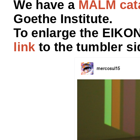
We have a
MALM cat
Goethe Institute.
To enlarge the EIKON
link
to the tumbler si