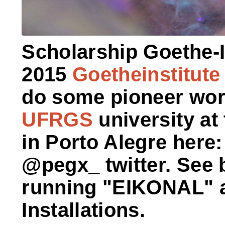
Scholarship Goethe-In
2015
Goetheinstitute
do some pioneer work
UFRGS
university at
in Porto Alegre here
@pegx_ twitter. See 
running "EIKONAL" 
Installations.