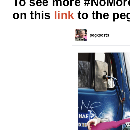
To see more #NoMore
on this
link
to the pe