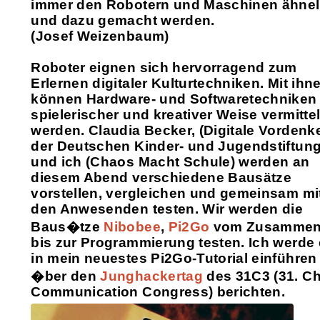
immer den Robotern und Maschinen ähne
und dazu gemacht werden.
(Josef Weizenbaum)
Roboter eignen sich hervorragend zum
Erlernen digitaler Kulturtechniken. Mit ihn
können Hardware- und Softwaretechniken 
spielerischer und kreativer Weise vermittel
werden. Claudia Becker, (Digitale Vordenk
der Deutschen Kinder- und Jugendstiftung
und ich (Chaos Macht Schule) werden an
diesem Abend verschiedene Bausätze
vorstellen, vergleichen und gemeinsam mi
den Anwesenden testen. Wir werden die
Baus�tze
Nibobee
,
Pi2Go
vom Zusamme
bis zur Programmierung testen. Ich werde
in mein neuestes Pi2Go-Tutorial einführen
�ber den
Junghackertag
des 31C3 (31. C
Communication Congress) berichten.