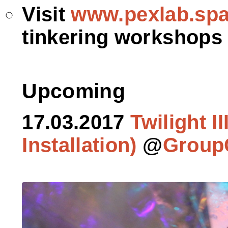
Visit
www.pexlab.sp
tinkering workshops
Upcoming
17.03.2017
Twilight I
Installation)
@
Group