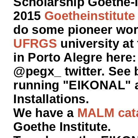
Scholarship Goethe-In
2015
Goetheinstitute
do some pioneer work
UFRGS
university at
in Porto Alegre here
@pegx_ twitter. See 
running "EIKONAL" 
Installations.
We have a
MALM cat
Goethe Institute.