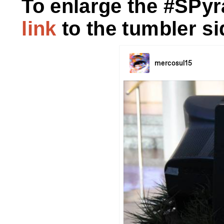
To enlarge the #SPyr
link
to the tumbler si