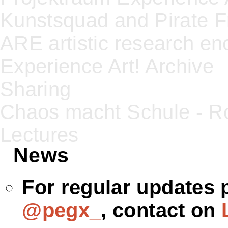
Kunstsquad and Pirate F
ARE artistic research en
Experience Art! Archive
Sharing
Chaos macht Schule - Ro
Lectures
News
For regular updates p
@pegx_
, contact on